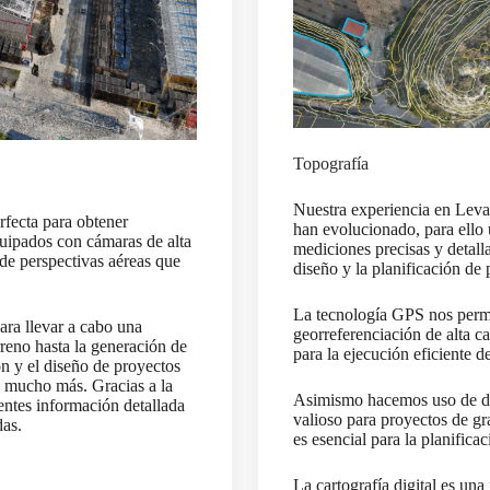
Topografía
Nuestra experiencia en Leva
rfecta para obtener
han evolucionado, para ello 
quipados con cámaras de alta
mediciones precisas y detall
de perspectivas aéreas que
diseño y la planificación de
La tecnología GPS nos permi
ara llevar a cabo una
georreferenciación de alta c
rreno hasta la generación de
para la ejecución eficiente d
ón y el diseño de proyectos
 y mucho más. Gracias a la
Asimismo hacemos uso de dro
ntes información detallada
valioso para proyectos de gr
das.
es esencial para la planifica
La cartografía digital es un